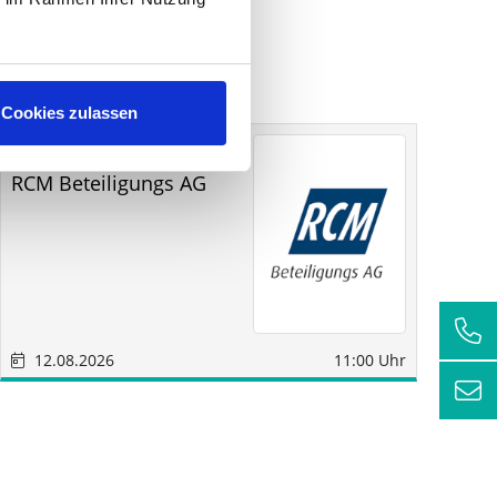
Cookies zulassen
Sonstige
Sindelfingen
RCM Beteiligungs AG
Fu
12.08.2026
11:00 Uhr
1