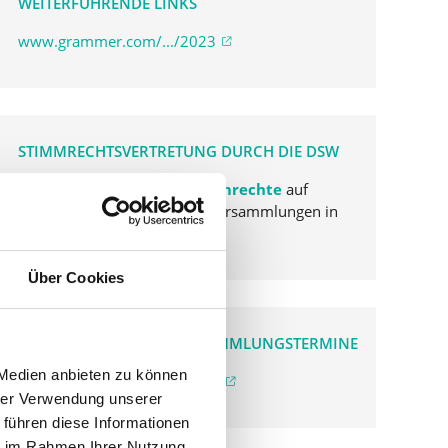
WEITERFÜHRENDE LINKS
www.grammer.com/.../2023
STIMMRECHTSVERTRETUNG DURCH DIE DSW
Die DSW vertritt Ihre Stimmrechte
auf
sämtlichen wichtigen Hauptversammlungen in
Deutschland.
Über Cookies
VERGANGENE HAUPTVERSAMMLUNGSTERMINE
 Medien anbieten zu können
archiv.hauptversammlung.de
hrer Verwendung unserer
 führen diese Informationen
ie im Rahmen Ihrer Nutzung