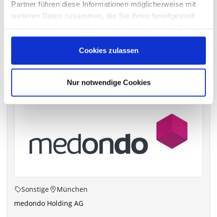
Partner führen diese Informationen möglicherweise mit
archiv.hauptversammlung.de
weiteren Daten zusammen, die Sie ihnen bereitgestellt
haben oder die sie im Rahmen Ihrer Nutzung der Dienste
gesammelt haben.
Cookies zulassen
Die nächsten Termine
Nur notwendige Cookies
Sonstige
München
medondo Holding AG