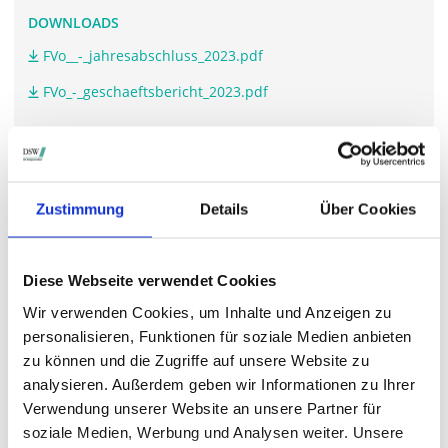
DOWNLOADS
FVo__-_jahresabschluss_2023.pdf
FVo_-_geschaeftsbericht_2023.pdf
WEITERFÜHRENDE LINKS
Zustimmung
Details
Über Cookies
www.friedrich-vorwerk-group.de/.../
Diese Webseite verwendet Cookies
STIMMRECHTSVERTRETUNG DURCH DIE DSW
Wir verwenden Cookies, um Inhalte und Anzeigen zu
personalisieren, Funktionen für soziale Medien anbieten
Die DSW vertritt Ihre Stimmrechte
auf sämtlichen
wichtigen Hauptversammlungen in Deutschland.
zu können und die Zugriffe auf unsere Website zu
analysieren. Außerdem geben wir Informationen zu Ihrer
Verwendung unserer Website an unsere Partner für
soziale Medien, Werbung und Analysen weiter. Unsere
VERGANGENE HAUPTVERSAMMLUNGSTERMINE