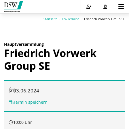
Direkt
Direkt
Direkt
Direkt
zum
zum
zur
zum
Inhalt
Hauptmenu
Suche
Footer
Startseite
HV-Termine
Friedrich Vorwerk Group SE
(Eingabetaste)
(Eingabetaste)
(Eingabetaste)
(Eingabetaste)
Hauptversammlung
Friedrich Vorwerk
Group SE
03.06.2024
Termin speichern
10:00 Uhr