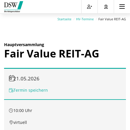
Direkt
Direkt
Direkt
Direkt
zum
zum
zur
zum
Inhalt
Hauptmenu
Suche
Footer
Startseite
HV-Termine
Fair Value REIT-AG
(Eingabetaste)
(Eingabetaste)
(Eingabetaste)
(Eingabetaste)
Hauptversammlung
Fair Value REIT-AG
21.05.2026
Termin speichern
10:00 Uhr
virtuell