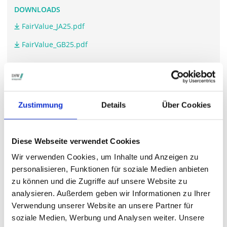
DOWNLOADS
FairValue_JA25.pdf
FairValue_GB25.pdf
WEITERFÜHRENDE LINKS
Zustimmung
Details
Über Cookies
www.fvreit.de/.../#Hauptversammlung
Diese Webseite verwendet Cookies
STIMMRECHTSVERTRETUNG DURCH DIE DSW
Wir verwenden Cookies, um Inhalte und Anzeigen zu
Die DSW vertritt Ihre Stimmrechte
auf sämtlichen
personalisieren, Funktionen für soziale Medien anbieten
wichtigen Hauptversammlungen in Deutschland.
zu können und die Zugriffe auf unsere Website zu
analysieren. Außerdem geben wir Informationen zu Ihrer
Verwendung unserer Website an unsere Partner für
soziale Medien, Werbung und Analysen weiter. Unsere
VERGANGENE HAUPTVERSAMMLUNGSTERMINE