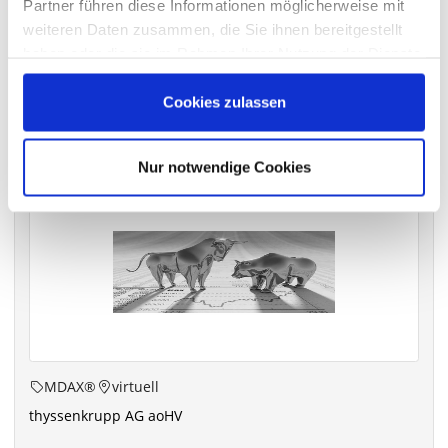
Partner führen diese Informationen möglicherweise mit
archiv.hauptversammlung.de
weiteren Daten zusammen, die Sie ihnen bereitgestellt
haben oder die sie im Rahmen Ihrer Nutzung der Dienste
gesammelt haben.
Cookies zulassen
Die nächsten Termine
Nur notwendige Cookies
MDAX®
virtuell
thyssenkrupp AG aoHV