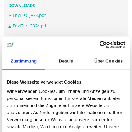
DOWNLOADS
EnviTec_JA24.pdf
EnviTec_GB24.pdf
WEITERFÜHRENDE LINKS
Zustimmung
Details
Über Cookies
www.envitec-biogas.de/.../hauptversammlung
Diese Webseite verwendet Cookies
STIMMRECHTSVERTRETUNG DURCH DIE DSW
Wir verwenden Cookies, um Inhalte und Anzeigen zu
Die DSW vertritt Ihre Stimmrechte
auf sämtlichen
personalisieren, Funktionen für soziale Medien anbieten
wichtigen Hauptversammlungen in Deutschland.
zu können und die Zugriffe auf unsere Website zu
analysieren. Außerdem geben wir Informationen zu Ihrer
Verwendung unserer Website an unsere Partner für
soziale Medien, Werbung und Analysen weiter. Unsere
VERGANGENE HAUPTVERSAMMLUNGSTERMINE