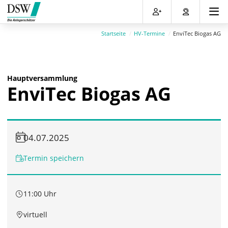
Direkt
Direkt
Direkt
Direkt
zum
zum
zur
zum
Inhalt
Hauptmenu
Suche
Footer
Startseite
HV-Termine
EnviTec Biogas AG
(Eingabetaste)
(Eingabetaste)
(Eingabetaste)
(Eingabetaste)
Hauptversammlung
EnviTec Biogas AG
04.07.2025
Termin speichern
11:00 Uhr
virtuell