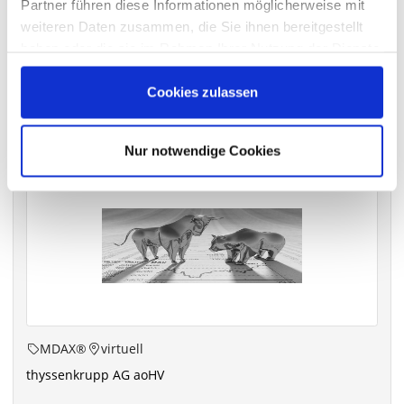
Partner führen diese Informationen möglicherweise mit
archiv.hauptversammlung.de
weiteren Daten zusammen, die Sie ihnen bereitgestellt
haben oder die sie im Rahmen Ihrer Nutzung der Dienste
gesammelt haben.
Cookies zulassen
Die nächsten Termine
Nur notwendige Cookies
MDAX®
virtuell
thyssenkrupp AG aoHV