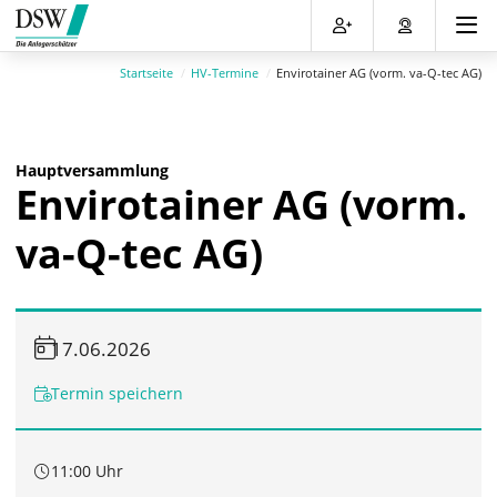
Direkt
Direkt
Direkt
Direkt
zum
zum
zur
zum
Inhalt
Hauptmenu
Suche
Footer
Startseite
HV-Termine
Envirotainer AG (vorm. va-Q-tec AG)
(Eingabetaste)
(Eingabetaste)
(Eingabetaste)
(Eingabetaste)
Hauptversammlung
Envirotainer AG (vorm.
va-Q-tec AG)
17.06.2026
Termin speichern
11:00 Uhr