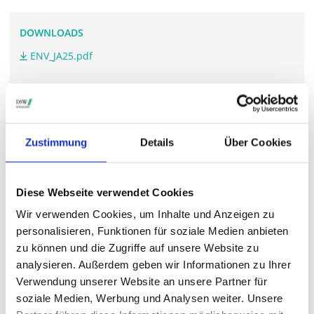
DOWNLOADS
ENV_JA25.pdf
WEITERFÜHRENDE LINKS
www.irenvirotainer-ag.de/.../hauptversammlung
Zustimmung
Details
Über Cookies
Diese Webseite verwendet Cookies
STIMMRECHTSVERTRETUNG DURCH DIE DSW
Wir verwenden Cookies, um Inhalte und Anzeigen zu
Die DSW vertritt Ihre Stimmrechte
auf sämtlichen
personalisieren, Funktionen für soziale Medien anbieten
wichtigen Hauptversammlungen in Deutschland.
zu können und die Zugriffe auf unsere Website zu
analysieren. Außerdem geben wir Informationen zu Ihrer
Verwendung unserer Website an unsere Partner für
soziale Medien, Werbung und Analysen weiter. Unsere
VERGANGENE HAUPTVERSAMMLUNGSTERMINE