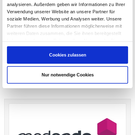
STIMMRECHTSVERTRETUNG DURCH DIE DSW
analysieren. Außerdem geben wir Informationen zu Ihrer
Verwendung unserer Website an unsere Partner für
Die DSW vertritt Ihre Stimmrechte
auf sämtlichen
soziale Medien, Werbung und Analysen weiter. Unsere
wichtigen Hauptversammlungen in Deutschland.
Partner führen diese Informationen möglicherweise mit
weiteren Daten zusammen, die Sie ihnen bereitgestellt
haben oder die sie im Rahmen Ihrer Nutzung der Dienste
VERGANGENE HAUPTVERSAMMLUNGSTERMINE
gesammelt haben.
Cookies zulassen
archiv.hauptversammlung.de
Nur notwendige Cookies
Die nächsten Termine