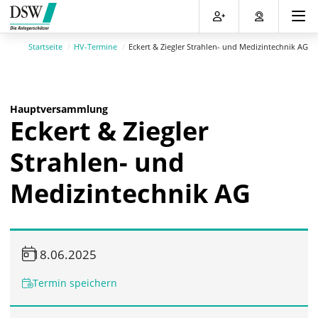
Direkt
Direkt
Direkt
Direkt
zum
zum
zur
zum
Inhalt
Hauptmenu
Suche
Footer
Startseite
HV-Termine
Eckert & Ziegler Strahlen- und Medizintechnik AG
(Eingabetaste)
(Eingabetaste)
(Eingabetaste)
(Eingabetaste)
Hauptversammlung
Eckert & Ziegler
Strahlen- und
Medizintechnik AG
18.06.2025
Termin speichern