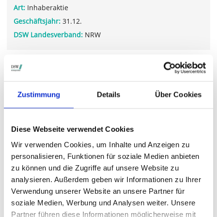
Art:
Inhaberaktie
Geschäftsjahr:
31.12.
DSW Landesverband:
NRW
WEITERFÜHRENDE LINKS
deutsche-steinzeug.de/.../jahreshauptversammlung
Zustimmung
Details
Über Cookies
Diese Webseite verwendet Cookies
STIMMRECHTSVERTRETUNG DURCH DIE DSW
Wir verwenden Cookies, um Inhalte und Anzeigen zu
Die DSW vertritt Ihre Stimmrechte
auf sämtlichen
personalisieren, Funktionen für soziale Medien anbieten
wichtigen Hauptversammlungen in Deutschland.
zu können und die Zugriffe auf unsere Website zu
analysieren. Außerdem geben wir Informationen zu Ihrer
Verwendung unserer Website an unsere Partner für
soziale Medien, Werbung und Analysen weiter. Unsere
VERGANGENE HAUPTVERSAMMLUNGSTERMINE
Partner führen diese Informationen möglicherweise mit