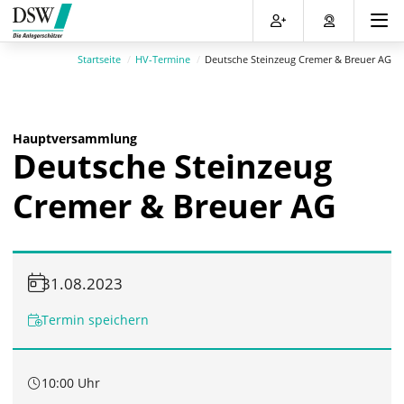
Direkt
Direkt
Direkt
Direkt
zum
zum
zur
zum
Inhalt
Hauptmenu
Suche
Footer
Startseite
HV-Termine
Deutsche Steinzeug Cremer & Breuer AG
(Eingabetaste)
(Eingabetaste)
(Eingabetaste)
(Eingabetaste)
Hauptversammlung
Deutsche Steinzeug
Cremer & Breuer AG
31.08.2023
Termin speichern
10:00 Uhr