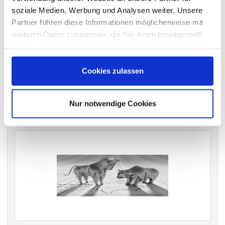
soziale Medien, Werbung und Analysen weiter. Unsere
Partner führen diese Informationen möglicherweise mit
weiteren Daten zusammen, die Sie ihnen bereitgestellt
VERGANGENE HAUPTVERSAMMLUNGSTERMINE
haben oder die sie im Rahmen Ihrer Nutzung der Dienste
archiv.hauptversammlung.de
gesammelt haben.
Cookies zulassen
Die nächsten Termine
Nur notwendige Cookies