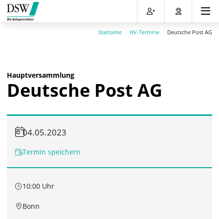
Direkt
Direkt
Direkt
Direkt
zum
zum
zur
zum
Inhalt
Hauptmenu
Suche
Footer
Startseite
HV-Termine
Deutsche Post AG
(Eingabetaste)
(Eingabetaste)
(Eingabetaste)
(Eingabetaste)
Hauptversammlung
Deutsche Post AG
04.05.2023
Termin speichern
10:00 Uhr
Bonn