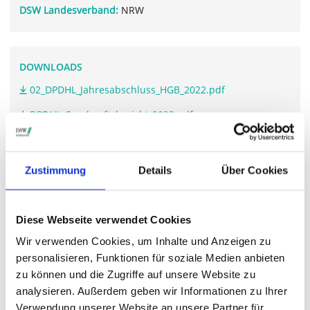
DSW Landesverband:
NRW
DOWNLOADS
02_DPDHL_Jahresabschluss_HGB_2022.pdf
DPDHL-Geschaeftsbericht-2022.pdf
Zustimmung
Details
Über Cookies
WEITERFÜHRENDE LINKS
www.dpdhl.com/.../hauptversammlung
Diese Webseite verwendet Cookies
Wir verwenden Cookies, um Inhalte und Anzeigen zu
personalisieren, Funktionen für soziale Medien anbieten
STIMMRECHTSVERTRETUNG DURCH DIE DSW
zu können und die Zugriffe auf unsere Website zu
Die DSW vertritt Ihre Stimmrechte
auf sämtlichen
analysieren. Außerdem geben wir Informationen zu Ihrer
wichtigen Hauptversammlungen in Deutschland.
Verwendung unserer Website an unsere Partner für