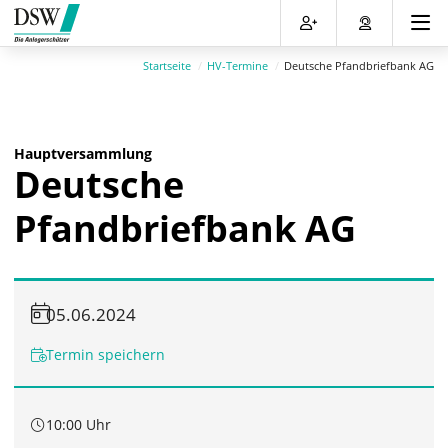
Direkt
Direkt
Direkt
Direkt
zum
zum
zur
zum
Inhalt
Hauptmenu
Suche
Footer
Startseite
HV-Termine
Deutsche Pfandbriefbank AG
(Eingabetaste)
(Eingabetaste)
(Eingabetaste)
(Eingabetaste)
Hauptversammlung
Deutsche
Pfandbriefbank AG
05.06.2024
Termin speichern
10:00 Uhr