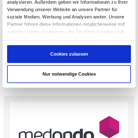
analysieren. Außerdem geben wir Informationen zu Ihrer
Die DSW vertritt Ihre Stimmrechte
auf sämtlichen
Verwendung unserer Website an unsere Partner für
wichtigen Hauptversammlungen in Deutschland.
soziale Medien, Werbung und Analysen weiter. Unsere
Partner führen diese Informationen möglicherweise mit
weiteren Daten zusammen, die Sie ihnen bereitgestellt
haben oder die sie im Rahmen Ihrer Nutzung der Dienste
VERGANGENE HAUPTVERSAMMLUNGSTERMINE
gesammelt haben.
archiv.hauptversammlung.de
Cookies zulassen
Nur notwendige Cookies
Die nächsten Termine