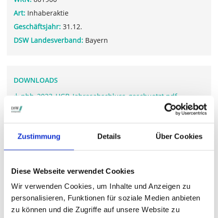
Art:
Inhaberaktie
Geschäftsjahr:
31.12.
DSW Landesverband:
Bayern
DOWNLOADS
pbb_2023_HGB_Jahresabschluss_geschuetzt.pdf
pbb_2023_Geschaeftsbericht_geschuetzt.pdf
Zustimmung
Details
Über Cookies
WEITERFÜHRENDE LINKS
Diese Webseite verwendet Cookies
www.pfandbriefbank.com/.../hauptversammlung-2024
Wir verwenden Cookies, um Inhalte und Anzeigen zu
personalisieren, Funktionen für soziale Medien anbieten
zu können und die Zugriffe auf unsere Website zu
STIMMRECHTSVERTRETUNG DURCH DIE DSW