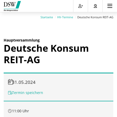
Direkt
Direkt
Direkt
Direkt
zum
zum
zur
zum
Inhalt
Hauptmenu
Suche
Footer
Startseite
HV-Termine
Deutsche Konsum REIT-AG
(Eingabetaste)
(Eingabetaste)
(Eingabetaste)
(Eingabetaste)
Hauptversammlung
Deutsche Konsum
REIT-AG
31.05.2024
Termin speichern
11:00 Uhr