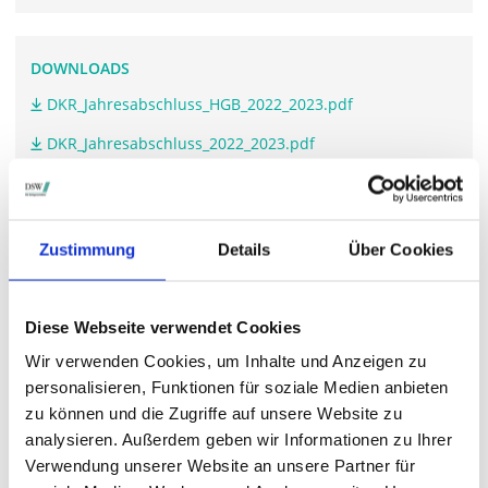
DOWNLOADS
DKR_Jahresabschluss_HGB_2022_2023.pdf
DKR_Jahresabschluss_2022_2023.pdf
WEITERFÜHRENDE LINKS
Zustimmung
Details
Über Cookies
www.deutsche-konsum.de/.../2024
Diese Webseite verwendet Cookies
Wir verwenden Cookies, um Inhalte und Anzeigen zu
STIMMRECHTSVERTRETUNG DURCH DIE DSW
personalisieren, Funktionen für soziale Medien anbieten
Die DSW vertritt Ihre Stimmrechte
auf sämtlichen
zu können und die Zugriffe auf unsere Website zu
wichtigen Hauptversammlungen in Deutschland.
analysieren. Außerdem geben wir Informationen zu Ihrer
Verwendung unserer Website an unsere Partner für