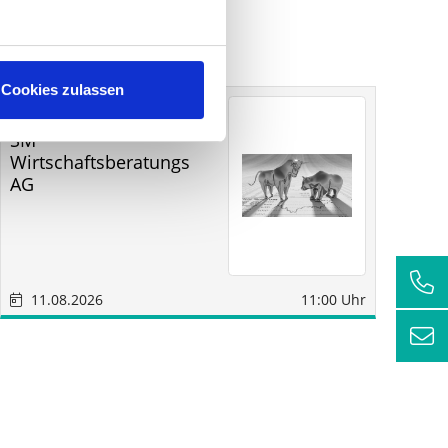
Cookies zulassen
Sonstige
Sindelfingen
SM
RC
Wirtschaftsberatungs
AG
11.08.2026
11:00 Uhr
1