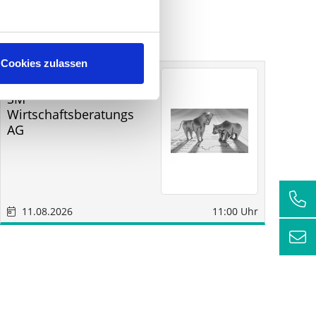
Cookies zulassen
Sonstige
Sindelfingen
SM
RC
Wirtschaftsberatungs
AG
11.08.2026
11:00 Uhr
1