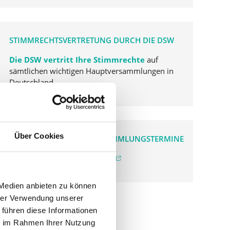
STIMMRECHTSVERTRETUNG DURCH DIE DSW
Die DSW vertritt Ihre Stimmrechte
auf
sämtlichen wichtigen Hauptversammlungen in
Deutschland.
Über Cookies
VERGANGENE HAUPTVERSAMMLUNGSTERMINE
archiv.hauptversammlung.de
 Medien anbieten zu können
hrer Verwendung unserer
 führen diese Informationen
ie im Rahmen Ihrer Nutzung