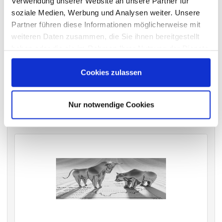
Verwendung unserer Website an unsere Partner für
soziale Medien, Werbung und Analysen weiter. Unsere
Partner führen diese Informationen möglicherweise mit
weiteren Daten zusammen, die Sie ihnen bereitgestellt
VERGANGENE HAUPTVERSAMMLUNGSTERMINE
haben oder die sie im Rahmen Ihrer Nutzung der Dienste
archiv.hauptversammlung.de
gesammelt haben.
Cookies zulassen
Die nächsten Termine
Nur notwendige Cookies