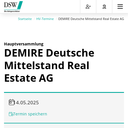
Direkt
Direkt
Direkt
Direkt
zum
zum
zur
zum
Inhalt
Hauptmenu
Suche
Footer
Startseite
HV-Termine
DEMIRE Deutsche Mittelstand Real Estate AG
(Eingabetaste)
(Eingabetaste)
(Eingabetaste)
(Eingabetaste)
Hauptversammlung
DEMIRE Deutsche
Mittelstand Real
Estate AG
14.05.2025
Termin speichern