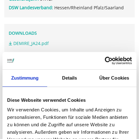
DSW Landesverband:
Hessen/Rheinland Pfalz/Saarland
DOWNLOADS
DEMIRE_JA24.pdf
DEMIRE_GB24.pdf
Zustimmung
Details
Über Cookies
WEITERFÜHRENDE LINKS
www.demire.ag/.../
Diese Webseite verwendet Cookies
Wir verwenden Cookies, um Inhalte und Anzeigen zu
personalisieren, Funktionen für soziale Medien anbieten
STIMMRECHTSVERTRETUNG DURCH DIE DSW
zu können und die Zugriffe auf unsere Website zu
Die DSW vertritt Ihre Stimmrechte
auf sämtlichen
analysieren. Außerdem geben wir Informationen zu Ihrer
wichtigen Hauptversammlungen in Deutschland.