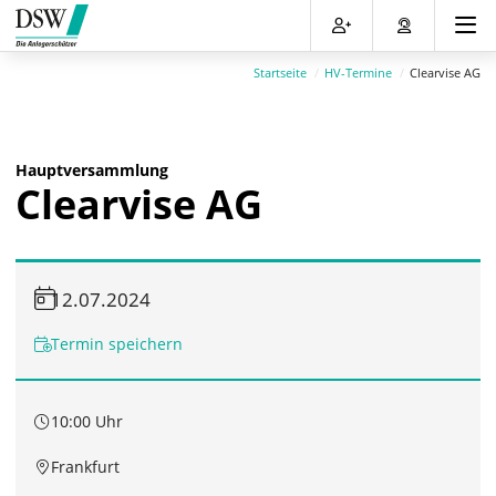
Direkt
Direkt
Direkt
Direkt
zum
zum
zur
zum
Inhalt
Hauptmenu
Suche
Footer
Startseite
HV-Termine
Clearvise AG
(Eingabetaste)
(Eingabetaste)
(Eingabetaste)
(Eingabetaste)
Hauptversammlung
Clearvise AG
12.07.2024
Termin speichern
10:00 Uhr
Frankfurt