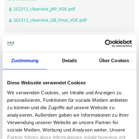
202312_clearvise_JAP_VOE.pdf
202312_clearvise_GB_Final_VOE.pdf
WEITERFÜHRENDE LINKS
clearvise.de/.../#hauptversammlung
Zustimmung
Details
Über Cookies
Diese Webseite verwendet Cookies
STIMMRECHTSVERTRETUNG DURCH DIE DSW
Wir verwenden Cookies, um Inhalte und Anzeigen zu
Die DSW vertritt Ihre Stimmrechte
auf sämtlichen
personalisieren, Funktionen für soziale Medien anbieten
wichtigen Hauptversammlungen in Deutschland.
zu können und die Zugriffe auf unsere Website zu
analysieren. Außerdem geben wir Informationen zu Ihrer
Verwendung unserer Website an unsere Partner für
soziale Medien, Werbung und Analysen weiter. Unsere
VERGANGENE HAUPTVERSAMMLUNGSTERMINE
Partner führen diese Informationen möglicherweise mit