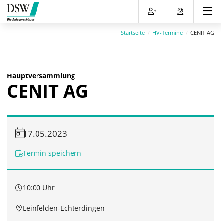
Direkt
Direkt
Direkt
Direkt
zum
zum
zur
zum
Inhalt
Hauptmenu
Suche
Footer
Startseite
HV-Termine
CENIT AG
(Eingabetaste)
(Eingabetaste)
(Eingabetaste)
(Eingabetaste)
Hauptversammlung
CENIT AG
17.05.2023
Termin speichern
10:00 Uhr
Leinfelden-Echterdingen