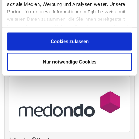
soziale Medien, Werbung und Analysen weiter. Unsere
Partner führen diese Informationen möglicherweise mit
VERGANGENE HAUPTVERSAMMLUNGSTERMINE
weiteren Daten zusammen, die Sie ihnen bereitgestellt
haben oder die sie im Rahmen Ihrer Nutzung der Dienste
archiv.hauptversammlung.de
gesammelt haben.
Cookies zulassen
Die nächsten Termine
Nur notwendige Cookies