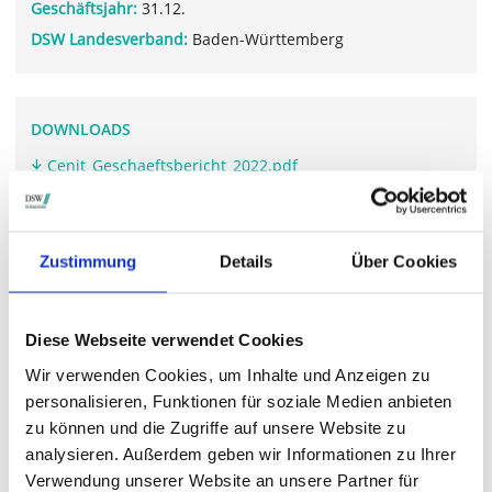
Geschäftsjahr:
31.12.
DSW Landesverband:
Baden-Württemberg
DOWNLOADS
Cenit_Geschaeftsbericht_2022.pdf
Zustimmung
Details
Über Cookies
WEITERFÜHRENDE LINKS
www.cenit.com/.../hauptversammlung
Diese Webseite verwendet Cookies
Wir verwenden Cookies, um Inhalte und Anzeigen zu
STIMMRECHTSVERTRETUNG DURCH DIE DSW
personalisieren, Funktionen für soziale Medien anbieten
zu können und die Zugriffe auf unsere Website zu
Die DSW vertritt Ihre Stimmrechte
auf sämtlichen
analysieren. Außerdem geben wir Informationen zu Ihrer
wichtigen Hauptversammlungen in Deutschland.
Verwendung unserer Website an unsere Partner für