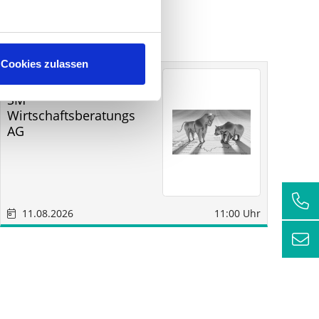
Cookies zulassen
Sonstige
Sindelfingen
SM
RC
Wirtschaftsberatungs
AG
11.08.2026
11:00 Uhr
1