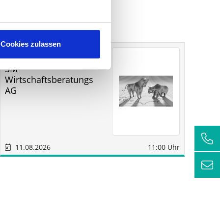
Cookies zulassen
Sonstige
Sindelfingen
SM
RC
Wirtschaftsberatungs
AG
11.08.2026
11:00 Uhr
1