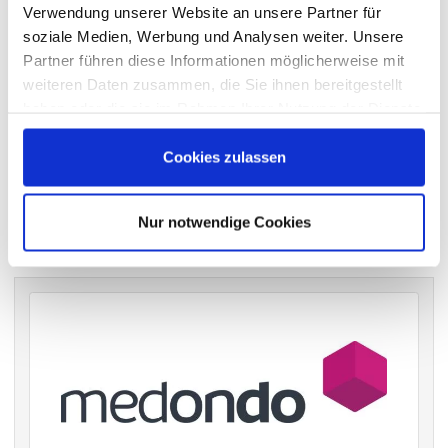
Verwendung unserer Website an unsere Partner für
wichtigen Hauptversammlungen in Deutschland.
soziale Medien, Werbung und Analysen weiter. Unsere
Partner führen diese Informationen möglicherweise mit
weiteren Daten zusammen, die Sie ihnen bereitgestellt
VERGANGENE HAUPTVERSAMMLUNGSTERMINE
haben oder die sie im Rahmen Ihrer Nutzung der Dienste
gesammelt haben.
archiv.hauptversammlung.de
Cookies zulassen
Die nächsten Termine
Nur notwendige Cookies