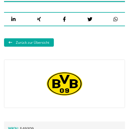
Zurück zur Übersicht
WKN:
549309