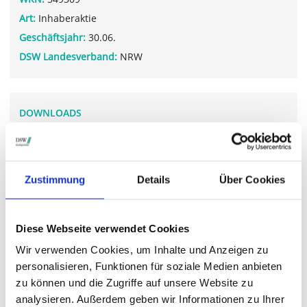
Art:
Inhaberaktie
Geschäftsjahr:
30.06.
DSW Landesverband:
NRW
DOWNLOADS
BVB_GB_2024_2025.pdf
Zustimmung
Details
Über Cookies
WEITERFÜHRENDE LINKS
aktie.bvb.de/.../hauptversammlung-2025
Diese Webseite verwendet Cookies
Wir verwenden Cookies, um Inhalte und Anzeigen zu
personalisieren, Funktionen für soziale Medien anbieten
STIMMRECHTSVERTRETUNG DURCH DIE DSW
zu können und die Zugriffe auf unsere Website zu
analysieren. Außerdem geben wir Informationen zu Ihrer
Die DSW vertritt Ihre Stimmrechte
auf sämtlichen