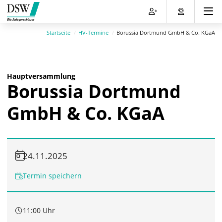
Direkt
Direkt
Direkt
Direkt
zum
zum
zur
zum
Inhalt
Hauptmenu
Suche
Footer
Startseite
HV-Termine
Borussia Dortmund GmbH & Co. KGaA
(Eingabetaste)
(Eingabetaste)
(Eingabetaste)
(Eingabetaste)
Hauptversammlung
Borussia Dortmund
GmbH & Co. KGaA
24.11.2025
Termin speichern
11:00 Uhr