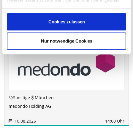
weiteren Daten zusammen, die Sie ihnen bereitgestellt
haben oder die sie im Rahmen Ihrer Nutzung der Dienste
gesammelt haben.
Die nächsten Termine
Cookies zulassen
Nur notwendige Cookies
Sonstige
München
medondo Holding AG
10.08.2026
14:00 Uhr