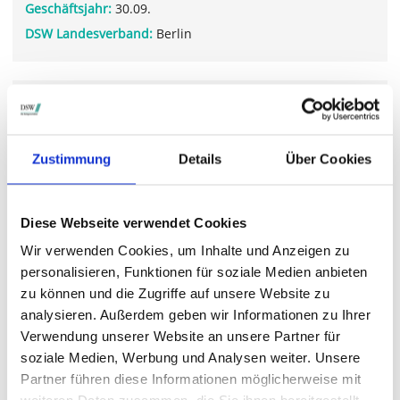
Geschäftsjahr:
30.09.
DSW Landesverband:
Berlin
WEITERFÜHRENDE LINKS
www.betasystems.com/.../
Zustimmung
Details
Über Cookies
STIMMRECHTSVERTRETUNG DURCH DIE DSW
Diese Webseite verwendet Cookies
Die DSW vertritt Ihre Stimmrechte
auf sämtlichen
Wir verwenden Cookies, um Inhalte und Anzeigen zu
wichtigen Hauptversammlungen in Deutschland.
personalisieren, Funktionen für soziale Medien anbieten
zu können und die Zugriffe auf unsere Website zu
analysieren. Außerdem geben wir Informationen zu Ihrer
Verwendung unserer Website an unsere Partner für
VERGANGENE HAUPTVERSAMMLUNGSTERMINE
soziale Medien, Werbung und Analysen weiter. Unsere
archiv.hauptversammlung.de
Partner führen diese Informationen möglicherweise mit