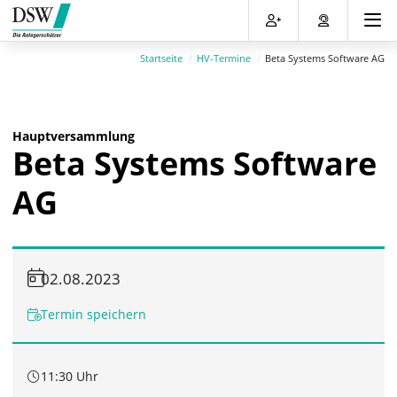
Direkt
Direkt
Direkt
Direkt
zum
zum
zur
zum
Inhalt
Hauptmenu
Suche
Footer
Startseite
HV-Termine
Beta Systems Software AG
(Eingabetaste)
(Eingabetaste)
(Eingabetaste)
(Eingabetaste)
Hauptversammlung
Beta Systems Software
AG
02.08.2023
Termin speichern
11:30 Uhr