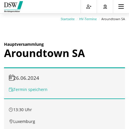
Direkt
Direkt
Direkt
Direkt
zum
zum
zur
zum
Inhalt
Hauptmenu
Suche
Footer
Startseite
HV-Termine
Aroundtown SA
(Eingabetaste)
(Eingabetaste)
(Eingabetaste)
(Eingabetaste)
Hauptversammlung
Aroundtown SA
26.06.2024
Termin speichern
13:30 Uhr
Luxemburg