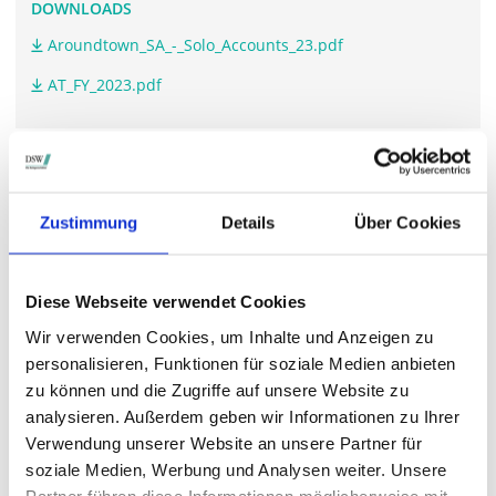
DOWNLOADS
Aroundtown_SA_-_Solo_Accounts_23.pdf
AT_FY_2023.pdf
WEITERFÜHRENDE LINKS
www.aroundtown.de/.../agm-2024
Zustimmung
Details
Über Cookies
Diese Webseite verwendet Cookies
STIMMRECHTSVERTRETUNG DURCH DIE DSW
Wir verwenden Cookies, um Inhalte und Anzeigen zu
Die DSW vertritt Ihre Stimmrechte
auf sämtlichen
personalisieren, Funktionen für soziale Medien anbieten
wichtigen Hauptversammlungen in Deutschland.
zu können und die Zugriffe auf unsere Website zu
analysieren. Außerdem geben wir Informationen zu Ihrer
Verwendung unserer Website an unsere Partner für
soziale Medien, Werbung und Analysen weiter. Unsere
VERGANGENE HAUPTVERSAMMLUNGSTERMINE
Partner führen diese Informationen möglicherweise mit