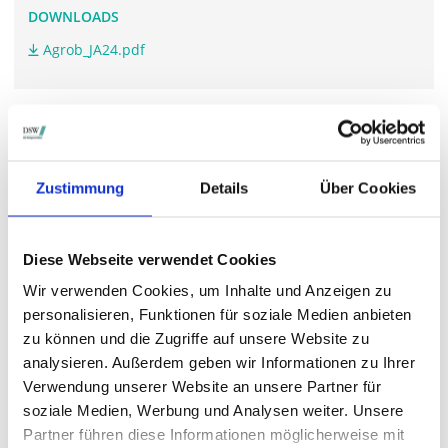
DOWNLOADS
Agrob_JA24.pdf
WEITERFÜHRENDE LINKS
www.agrob-ag.de/.../hauptversammlung
Zustimmung
Details
Über Cookies
Diese Webseite verwendet Cookies
STIMMRECHTSVERTRETUNG DURCH DIE DSW
Wir verwenden Cookies, um Inhalte und Anzeigen zu
Die DSW vertritt Ihre Stimmrechte
auf sämtlichen
personalisieren, Funktionen für soziale Medien anbieten
wichtigen Hauptversammlungen in Deutschland.
zu können und die Zugriffe auf unsere Website zu
analysieren. Außerdem geben wir Informationen zu Ihrer
Verwendung unserer Website an unsere Partner für
VERGANGENE HAUPTVERSAMMLUNGSTERMINE
soziale Medien, Werbung und Analysen weiter. Unsere
Partner führen diese Informationen möglicherweise mit
archiv.hauptversammlung.de