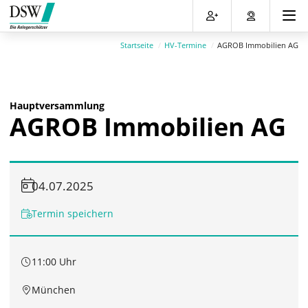
Direkt
Direkt
Direkt
Direkt
zum
zum
zur
zum
Inhalt
Hauptmenu
Suche
Footer
Startseite
HV-Termine
AGROB Immobilien AG
(Eingabetaste)
(Eingabetaste)
(Eingabetaste)
(Eingabetaste)
Hauptversammlung
AGROB Immobilien AG
04.07.2025
Termin speichern
11:00 Uhr
München