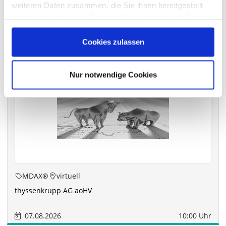
weiteren Daten zusammen, die Sie ihnen bereitgestellt
haben oder die sie im Rahmen Ihrer Nutzung der Dienste
gesammelt haben.
Die nächsten Termine
Cookies zulassen
Nur notwendige Cookies
MDAX®
virtuell
thyssenkrupp AG aoHV
07.08.2026
10:00 Uhr