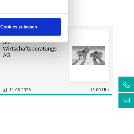
Cookies zulassen
Sonstige
Sindelfingen
SM
RC
Wirtschaftsberatungs
AG
11.08.2026
11:00 Uhr
1