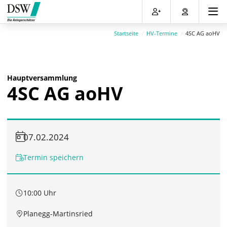
Direkt
Direkt
Direkt
Direkt
zum
zum
zur
zum
Inhalt
Hauptmenu
Suche
Footer
Startseite
HV-Termine
4SC AG aoHV
(Eingabetaste)
(Eingabetaste)
(Eingabetaste)
(Eingabetaste)
Hauptversammlung
4SC AG aoHV
07.02.2024
Termin speichern
10:00 Uhr
Planegg-Martinsried