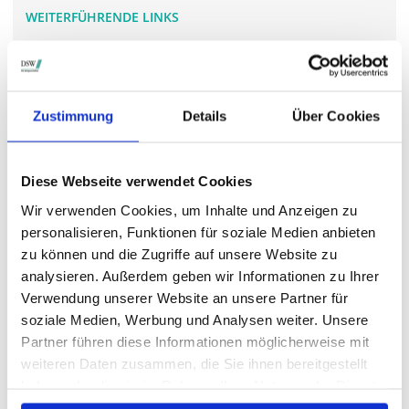
WEITERFÜHRENDE LINKS
www.4sc.de/.../
Zustimmung
Details
Über Cookies
STIMMRECHTSVERTRETUNG DURCH DIE DSW
Die DSW vertritt Ihre Stimmrechte
auf sämtlichen
wichtigen Hauptversammlungen in Deutschland.
Diese Webseite verwendet Cookies
Wir verwenden Cookies, um Inhalte und Anzeigen zu
personalisieren, Funktionen für soziale Medien anbieten
zu können und die Zugriffe auf unsere Website zu
VERGANGENE HAUPTVERSAMMLUNGSTERMINE
analysieren. Außerdem geben wir Informationen zu Ihrer
archiv.hauptversammlung.de
Verwendung unserer Website an unsere Partner für
soziale Medien, Werbung und Analysen weiter. Unsere
Partner führen diese Informationen möglicherweise mit
Die nächsten Termine
weiteren Daten zusammen, die Sie ihnen bereitgestellt
haben oder die sie im Rahmen Ihrer Nutzung der Dienste
gesammelt haben.