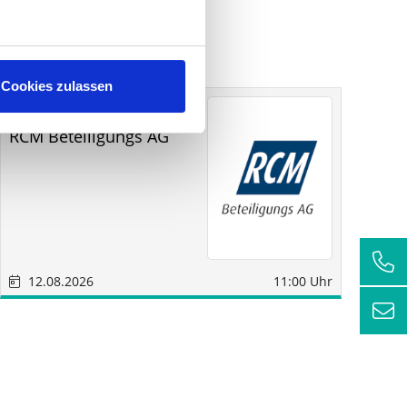
Cookies zulassen
Sonstige
Sindelfingen
RCM Beteiligungs AG
Fu
12.08.2026
11:00 Uhr
1