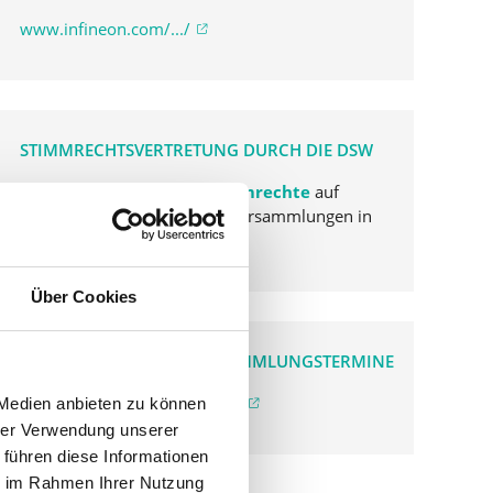
www.infineon.com/.../
STIMMRECHTSVERTRETUNG DURCH DIE DSW
Die DSW vertritt Ihre Stimmrechte
auf
sämtlichen wichtigen Hauptversammlungen in
Deutschland.
Über Cookies
VERGANGENE HAUPTVERSAMMLUNGSTERMINE
archiv.hauptversammlung.de
 Medien anbieten zu können
hrer Verwendung unserer
 führen diese Informationen
ie im Rahmen Ihrer Nutzung