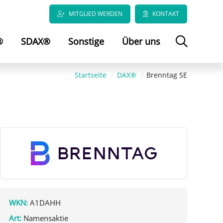
MITGLIED WERDEN
KONTAKT
®
SDAX®
Sonstige
Über uns
Startseite
DAX®
Brenntag SE
WKN:
A1DAHH
Art:
Namensaktie