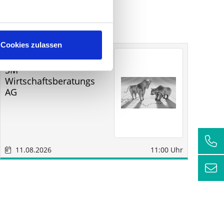
Cookies zulassen
Sonstige
Sindelfingen
SM
RC
Wirtschaftsberatungs
AG
11.08.2026
11:00 Uhr
1